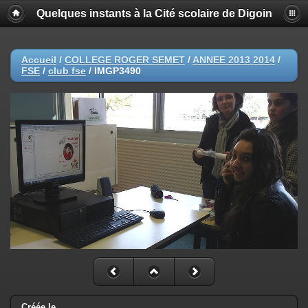
Quelques instants à la Cité scolaire de Digoin
Accueil
/
COLLEGE ROGER SEMET
/
ANNEE 2013 2014
/
FSE
/
club fse
/
IMGP3490
Créée le