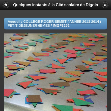
Quelques instants à la Cité scolaire de Digoin
Accueil
/
COLLEGE ROGER SEMET
/
ANNEE 2013 2014
/
PETIT DEJEUNER 6EMES
/
IMGP3252