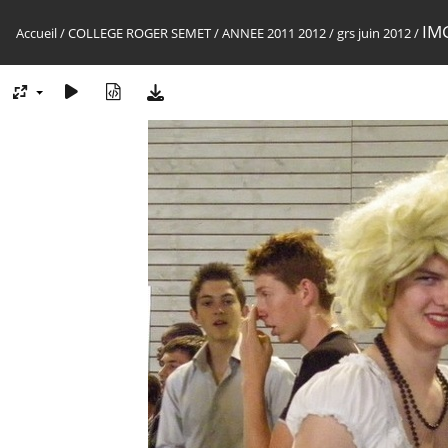
IM
Accueil
/
COLLEGE ROGER SEMET
/
ANNEE 2011 2012
/
grs juin 2012
/