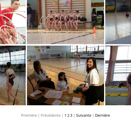
IMGP1933
IMGP1939
Première |
Précédente |
1
2
3
|
Suivante
|
Dernière
IMGP1949