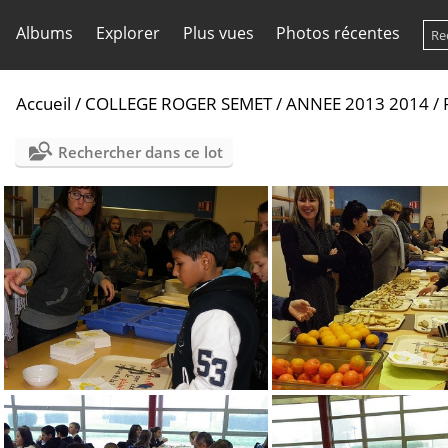
Albums
Explorer
Plus vues
Photos récentes
Accueil
/
COLLEGE ROGER SEMET
/
ANNEE 2013 2014
/
Rechercher dans ce lot