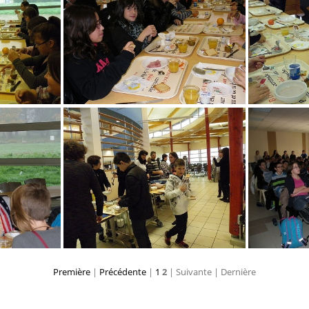
IMGP3261
IMGP3266
Première
|
Précédente
|
1
2
| Suivante
| Dernière
IMGP3271